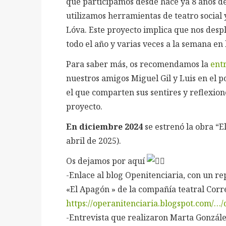
que participamos desde hace ya 8 años de
utilizamos herramientas de teatro social
Lóva. Este proyecto implica que nos desp
todo el año y varias veces a la semana en l
Para saber más, os recomendamos la
entr
nuestros amigos Miguel Gil y Luis en el 
el que comparten sus sentires y reflexione
proyecto.
En diciembre 2024
se estrenó la obra “E
abril de 2025).
Os dejamos por aquí
-Enlace al blog Openitenciaria, con un rep
«El Apagón » de la compañía teatral Cor
https://operanitenciaria.blogspot.com/…
-E
ntrevista que realizaron Marta Gonzále