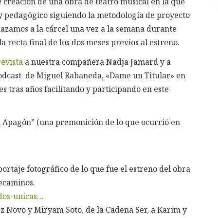
 creación de una obra de teatro musical en la que
 y pedagógico siguiendo la metodología de proyecto
lazamos a la cárcel una vez a la semana durante
a recta final de los dos meses previos al estreno.
evista
a nuestra compañera Nadja Jamard y a
podcast de Miguel Rabaneda, «Dame un Titular» en
s tras años facilitando y participando en este
l Apagón” (una premonición de lo que ocurrió en
ortaje fotográfico de lo que fue el estreno del obra
recaminos.
/dos-unicas…
z Novo y Miryam Soto, de la Cadena Ser, a Karim y